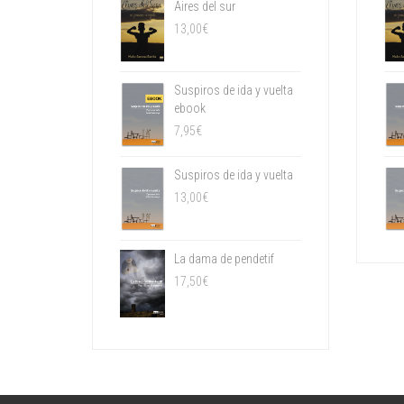
Aires del sur
13,00
€
Suspiros de ida y vuelta
ebook
7,95
€
Suspiros de ida y vuelta
13,00
€
La dama de pendetif
17,50
€