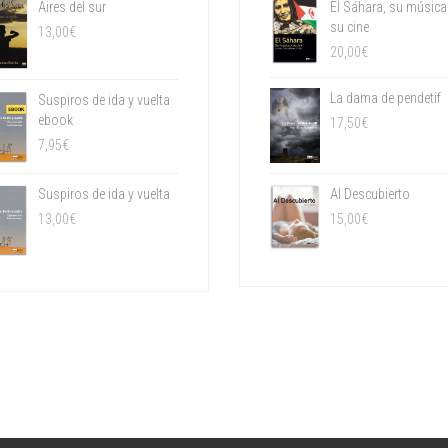
Aires del sur
El Sáhara, su música
su cine
13,00
€
20,00
€
La dama de pendetif
Suspiros de ida y vuelta
ebook
17,50
€
7,95
€
Suspiros de ida y vuelta
Al Descubierto
13,00
€
15,00
€