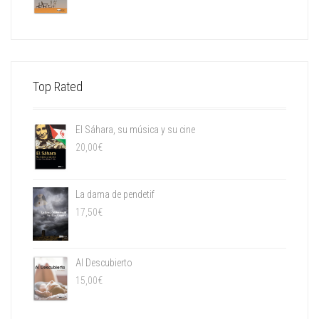
Top Rated
El Sáhara, su música y su cine
20,00
€
La dama de pendetif
17,50
€
Al Descubierto
15,00
€