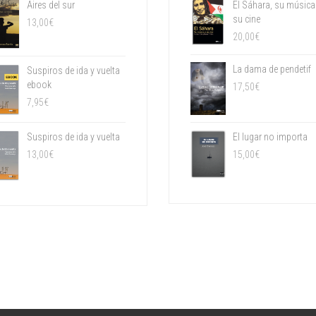
Aires del sur
El Sáhara, su música
su cine
13,00
€
20,00
€
La dama de pendetif
Suspiros de ida y vuelta
ebook
17,50
€
7,95
€
Suspiros de ida y vuelta
El lugar no importa
13,00
€
15,00
€