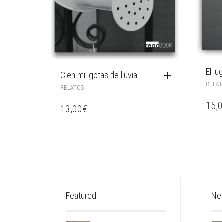
El lu
Cien mil gotas de lluvia
RELA
RELATOS
15,
13,00
€
Featured
Ne