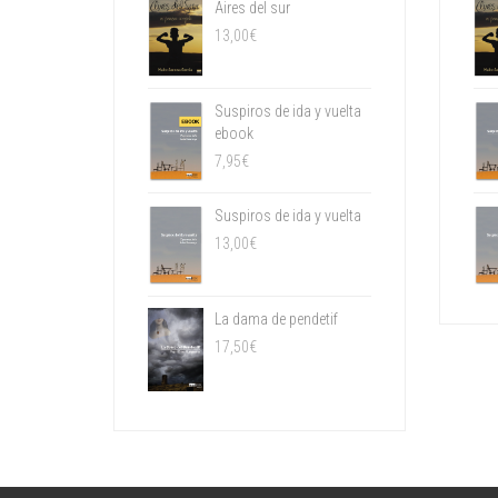
Aires del sur
13,00
€
Suspiros de ida y vuelta
ebook
7,95
€
Suspiros de ida y vuelta
13,00
€
La dama de pendetif
17,50
€