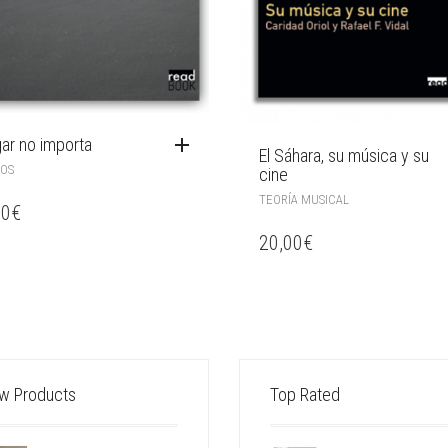
gar no importa
El Sáhara, su música y su
TOS
cine
TEORÍA MUSICAL
00
€
20,00
€
w Products
Top Rated